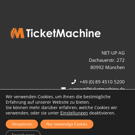
NET-UP AG
Dachauerstr. 272
80992 München
+49 (0) 89 4510 5200
support@ticketmachine.de
Wir verwenden Cookies, um Ihnen die bestmögliche
Erfahrung auf unserer Website zu bieten.
Sie können mehr darüber erfahren, welche Cookies wir
verwenden, oder sie unter
Einstellungen
deaktivieren.
Akzeptieren
Nur notwendige Cookies
© Copyright TicketMachine 2026 - Die Ticketing Spezialisten
Einstellungen