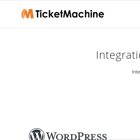
Integrat
Int