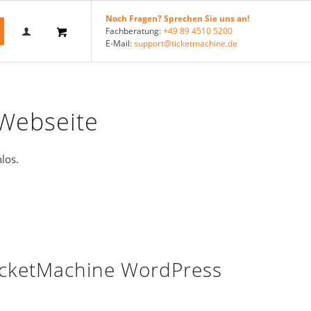
Noch Fragen? Sprechen Sie uns an!
Fachberatung:
+49 89 4510 5200
E-Mail:
support@ticketmachine.de
 Webseite
los.
icketMachine WordPress