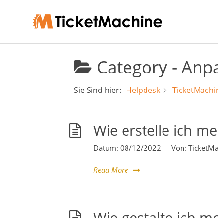
Category -
Anpa
Sie Sind hier:
Helpdesk
TicketMachi
Wie erstelle ich m
Datum:
08/12/2022
Von:
TicketMa
Read More
Wie gestalte ich m