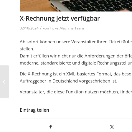
X-Rechnung jetzt verfügbar
/
02/10/2024
von
TicketMachine Team
Ab sofort können unsere Veranstalter ihren Ticketkäu
stellen.
Damit erfüllen wir nicht nur die Anforderungen der öf
moderne, standardisierte und digitale Rechnungsstellu
Die X-Rechnung ist ein XML-basiertes Format, das beson
Eigene Nummernkreise
Auftraggeber in Deutschland vorgeschrieben ist.
für Ticket- und
Rechnungs-Nr.
Veranstalter, die diese Funktion nutzen möchten, finde
Eintrag teilen