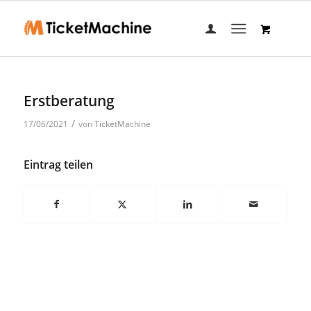
Erstberatung
/
17/06/2021
von
TicketMachine
Eintrag teilen