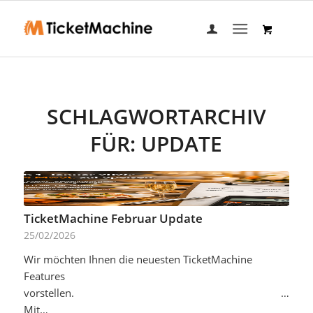
SCHLAGWORTARCHIV
FÜR:
UPDATE
TicketMachine Februar Update
25/02/2026
Wir möchten Ihnen die neuesten TicketMachine
Features
vorstellen.‌ ‌ ‌ ‌ ‌ ‌ ‌ ‌ ‌ ‌ ‌ ‌ ‌ ‌ ‌ ‌ ‌ ‌ ‌ ‌ ‌ ‌ ‌ ‌ ‌ ‌ ‌ ‌ ‌ ‌ ‌ ‌ ‌ ‌ ‌ ‌ ‌ ‌ ‌ ‌ ‌ ‌ ‌ ‌ ‌ ‌ ‌ ‌ ‌ ‌ ‌ ‌ ‌ ‌ ‌ ‌ ‌ ‌ ‌ ‌ ‌ ‌ ‌ ‌ ‌ ‌ ‌ ‌ ‌ ‌ ‌ ‌ ‌ ‌ ‌ ‌ ‌ ‌ ‌ ‌ ‌ ‌ ‌ ‌
Mit…