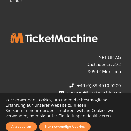
Kontakt
NET-UP AG
Dachauerstr. 272
80992 München
+49 (0) 89 4510 5200
support@ticketmachine.de
Wir verwenden Cookies, um Ihnen die bestmögliche
Erfahrung auf unserer Website zu bieten.
Sie können mehr darüber erfahren, welche Cookies wir
verwenden, oder sie unter
Einstellungen
deaktivieren.
Akzeptieren
Nur notwendige Cookies
© Copyright TicketMachine 2026 - Die Ticketing Spezialisten